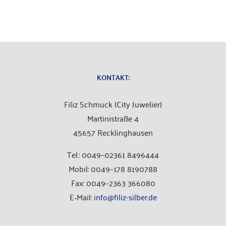
KON­TAKT:
Filiz Schmuck (City Juwelier)
Mar­ti­ni­stra­ße 4
45657 Recklinghausen
Tel.: 0049–02361 8496444
Mobil: 0049–178 8190788
Fax: 0049–2363 366080
E‑Mail:
info@filiz-silber.de