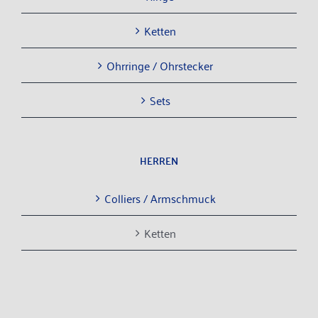
Ket­ten
Ohr­rin­ge / Ohrstecker
Sets
HER­REN
Col­liers / Armschmuck
Ket­ten