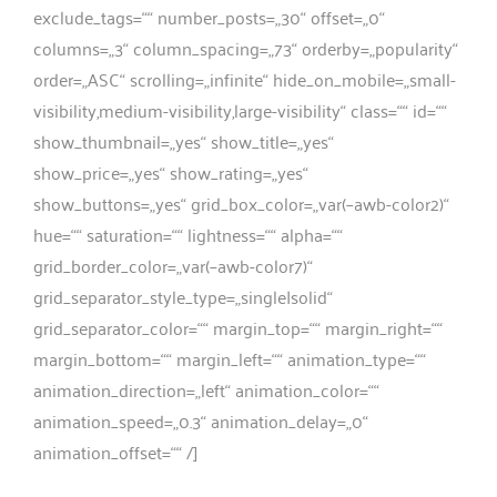
Her­ren
exclude_tags=““ number_posts=„30“ offset=„0“
columns=„3“ column_spacing=„73“ orderby=„popularity“
order=„ASC“ scrolling=„infinite“ hide_on_mobile=„small-
Shop
visibility,medium-visibility,large-visibility“ class=““ id=““
show_thumbnail=„yes“ show_title=„yes“
show_price=„yes“ show_rating=„yes“
show_buttons=„yes“ grid_box_color=„var(–awb-color2)“
hue=““ satu­ra­ti­on=““ light­ness=““ alpha=““
grid_border_color=„var(–awb-color7)“
grid_separator_style_type=„single|solid“
grid_separator_color=““ margin_top=““ margin_right=““
margin_bottom=““ margin_left=““ animation_type=““
animation_direction=„left“ animation_color=““
animation_speed=„0.3“ animation_delay=„0“
animation_offset=““ /]