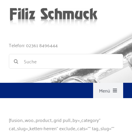
Zum
Inhalt
springen
Tele­fon: 02361 8496444
Suche
nach:
Menü
Damen
[fusion_woo_product_grid pull_by=„category“
cat_slug=„ketten-herren“ exclude_cats=““ tag_slug=““