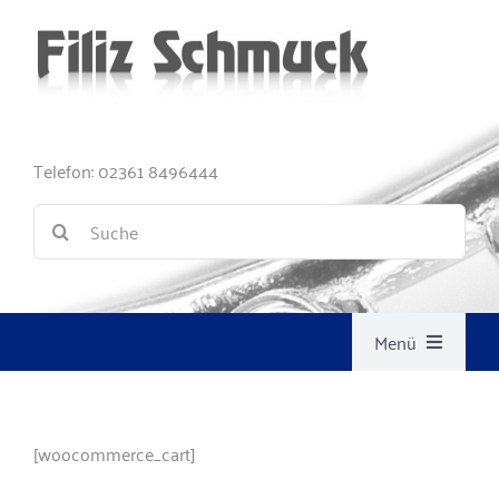
Zum
Inhalt
springen
Tele­fon: 02361 8496444
Suche
nach:
Menü
Damen
[woocommerce_cart]