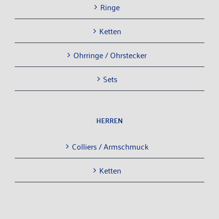
Rin­ge
Ket­ten
Ohr­rin­ge / Ohrstecker
Sets
HER­REN
Col­liers / Armschmuck
Ket­ten