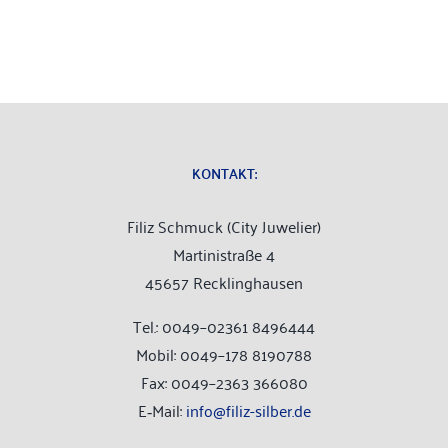
Her­ren
Shop
KON­TAKT:
Filiz Schmuck (City Juwelier)
Mar­ti­ni­stra­ße 4
45657 Recklinghausen
Tel.: 0049–02361 8496444
Mobil: 0049–178 8190788
Fax: 0049–2363 366080
E‑Mail:
info@filiz-silber.de